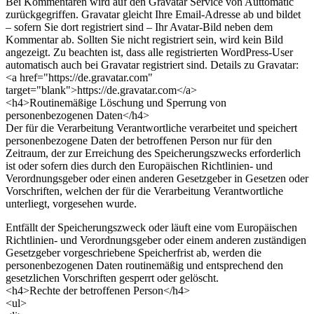
Bei Kommentaren wird auf den Gravatar Service von Auttomatic
zurückgegriffen. Gravatar gleicht Ihre Email-Adresse ab und bildet
– sofern Sie dort registriert sind – Ihr Avatar-Bild neben dem
Kommentar ab. Sollten Sie nicht registriert sein, wird kein Bild
angezeigt. Zu beachten ist, dass alle registrierten WordPress-User
automatisch auch bei Gravatar registriert sind. Details zu Gravatar:
<a href="https://de.gravatar.com"
target="blank">https://de.gravatar.com</a>
<h4>Routinemäßige Löschung und Sperrung von
personenbezogenen Daten</h4>
Der für die Verarbeitung Verantwortliche verarbeitet und speichert
personenbezogene Daten der betroffenen Person nur für den
Zeitraum, der zur Erreichung des Speicherungszwecks erforderlich
ist oder sofern dies durch den Europäischen Richtlinien- und
Verordnungsgeber oder einen anderen Gesetzgeber in Gesetzen oder
Vorschriften, welchen der für die Verarbeitung Verantwortliche
unterliegt, vorgesehen wurde.
Entfällt der Speicherungszweck oder läuft eine vom Europäischen
Richtlinien- und Verordnungsgeber oder einem anderen zuständigen
Gesetzgeber vorgeschriebene Speicherfrist ab, werden die
personenbezogenen Daten routinemäßig und entsprechend den
gesetzlichen Vorschriften gesperrt oder gelöscht.
<h4>Rechte der betroffenen Person</h4>
<ul>