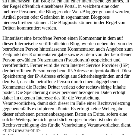
zu hinterlassen. Ein Blog ist ein auf einer Internetseite geführtes, in
der Regel öffentlich einsehbares Portal, in welchem eine oder
mehrere Personen, die Blogger oder Web-Blogger genannt werden,
Artikel posten oder Gedanken in sogenannten Blogposts
niederschreiben können. Die Blogposts können in der Regel von
Dritten kommentiert werden.
Hinterlässt eine betroffene Person einen Kommentar in dem auf
dieser Internetseite veröffentlichten Blog, werden neben den von der
betroffenen Person hinterlassenen Kommentaren auch Angaben zum
Zeitpunkt der Kommentareingabe sowie zu dem von der betroffenen
Person gewählten Nutzernamen (Pseudonym) gespeichert und
veröffentlicht. Ferner wird die vom Internet-Service-Provider (ISP)
der betroffenen Person vergebene IP-Adresse mitprotokolliert. Diese
Speicherung der IP-Adresse erfolgt aus Sicherheitsgründen und für
den Fall, dass die betroffene Person durch einen abgegebenen
Kommentar die Rechte Dritter verletzt oder rechtswidrige Inhalte
postet. Die Speicherung dieser personenbezogenen Daten erfolgt
daher im eigenen Interesse des für die Verarbeitung
Verantwortlichen, damit sich dieser im Falle einer Rechtsverletzung
gegebenenfalls exkulpieren könnte. Es erfolgt keine Weitergabe
dieser erhobenen personenbezogenen Daten an Dritte, sofern eine
solche Weitergabe nicht gesetzlich vorgeschrieben ist oder der
Rechtsverteidigung des für die Verarbeitung Verantwortlichen dient.
<h4>Gravatar</h4>