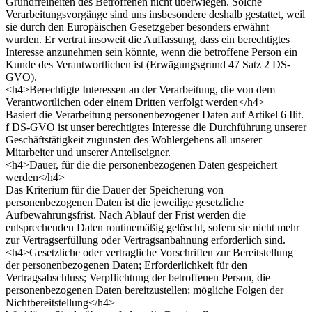
Grundfreiheiten des Betroffenen nicht überwiegen. Solche
Verarbeitungsvorgänge sind uns insbesondere deshalb gestattet, weil
sie durch den Europäischen Gesetzgeber besonders erwähnt
wurden. Er vertrat insoweit die Auffassung, dass ein berechtigtes
Interesse anzunehmen sein könnte, wenn die betroffene Person ein
Kunde des Verantwortlichen ist (Erwägungsgrund 47 Satz 2 DS-
GVO).
<h4>Berechtigte Interessen an der Verarbeitung, die von dem
Verantwortlichen oder einem Dritten verfolgt werden</h4>
Basiert die Verarbeitung personenbezogener Daten auf Artikel 6 Ilit.
f DS-GVO ist unser berechtigtes Interesse die Durchführung unserer
Geschäftstätigkeit zugunsten des Wohlergehens all unserer
Mitarbeiter und unserer Anteilseigner.
<h4>Dauer, für die die personenbezogenen Daten gespeichert
werden</h4>
Das Kriterium für die Dauer der Speicherung von
personenbezogenen Daten ist die jeweilige gesetzliche
Aufbewahrungsfrist. Nach Ablauf der Frist werden die
entsprechenden Daten routinemäßig gelöscht, sofern sie nicht mehr
zur Vertragserfüllung oder Vertragsanbahnung erforderlich sind.
<h4>Gesetzliche oder vertragliche Vorschriften zur Bereitstellung
der personenbezogenen Daten; Erforderlichkeit für den
Vertragsabschluss; Verpflichtung der betroffenen Person, die
personenbezogenen Daten bereitzustellen; mögliche Folgen der
Nichtbereitstellung</h4>