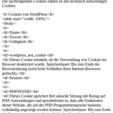
Die nachfolgenden Cookies zählen zu den technisch notwendigen
Cookies.
<b>Cookies von WordPress</b>
<table style="width: 100%;">
<tbody>
<tr>
<th>Name</th>
<th>Zweck</th>
<th>Gültigkeit</th>
</tr>
<tr>
<td>wordpress_test_cookie</td>
<td>Dieses Cookie ermittelt, ob die Verwendung von Cookies im
Browser deaktiviert wurde. Speicherdauer: Bis zum Ende der
Browsersitzung (wird beim Schließen Ihres Internet-Browsers
gelöscht).</td>
<td>Session</td>
</tr>
<tr>
<td>PHPSESSID</td>
<td>Dieses Cookie speichert Ihre aktuelle Sitzung mit Bezug auf
PHP-Anwendungen und gewährleistet so, dass alle Funktionen
dieser Website, die auf der PHP-Programmiersprache basieren,
vollständig angezeigt werden können. Speicherdauer: Bis zum Ende